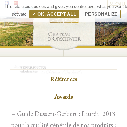
MENU
Chât
This site uses cookies and gives you control over what you want t
d'Orsc
activate
✓ OK, ACCEPT ALL
PERSONALIZE
– V
d'Als
Rang
Bolle
Références
Awards
– Guide Dussert-Gerbert : Lauréat 2013
pour la qualité générale de nos produits ;