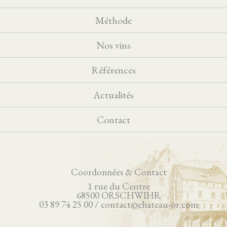
Méthode
Nos vins
Références
Actualités
Contact
Coordonnées & Contact
1 rue du Centre
68500 ORSCHWIHR
03 89 74 25 00 / contact@chateau-or.com