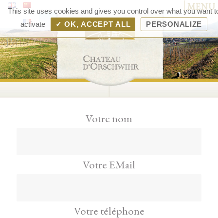
MENU
Chât
This site uses cookies and gives you control over what you want t
d'Orsc
activate
✓ OK, ACCEPT ALL
PERSONALIZE
– V
d'Als
Rang
Bolle
Votre nom
Votre EMail
Votre téléphone