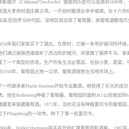
奥斯威尔（
Châteaud’Orschwihr
）城堡的历史可以追溯到
1049
年，
法国大革命时酒庄被占领。一开始时酿酒业举步维艰。在十六世
报道
;
但自罗马时代起，该地区就出现了葡萄藤，故葡萄酒酿造历
854
年我们家族买下了酒庄。在那时，它被一条带护城河所环绕
他们通过摧毁西墙填补了西边的护城河，并搭建了圈养牛马、家
成了一个典型的农场，生产所有生活必需品，包括小麦，蔬菜，
到
1950
年，葡萄园占地一公顷，葡萄酒销售在当地市场上。
下一代继承者
Martin Hartman
开始专业酿酒。他获得了巨大的成功
牌。他在
Bollenberg
种植了葡萄藤，葡萄园的面积从
1
公顷增加到
6
储藏室来窖藏葡萄酒。
1971
年，当时还没有种植雷司令的葡萄园
位于
Pfingstberg
的一块地，种下了第一批雷司令。
986
年，
Hubert Hartmann
接手并开始扩建葡萄园和酒窖。
1987
年