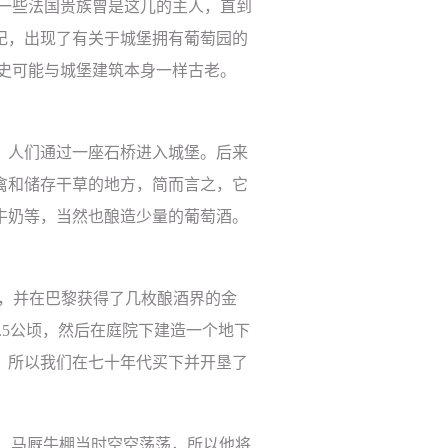
一些法国贵族曾是这儿的主人，直到
纪，出现了有关于城堡拥有葡萄园的
史可能与城堡建筑本身一样古老。
，人们通过一座石桥进入城堡。后来
禽和储存干草的地方，简而言之，它
牛奶等，当然也酿造少量的葡萄酒。
，并在巴黎获得了几枚酿酒界的金
.5
公顷，然后在庭院下建造一个地下
，所以我们在七十年代买下并开垦了
，马厩牛棚当时空空荡荡，所以他将