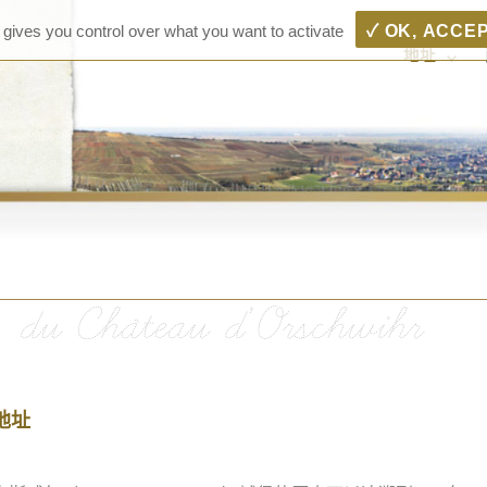
Châte
Vins D'Alsace 
Rangen, Zinn
 gives you control over what you want to activate
✓ OK, ACCE
Vins 
地址
Bolle
地址