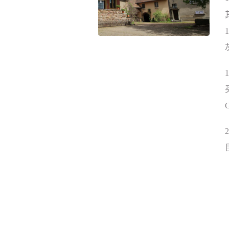
1
1
G
2