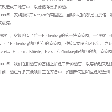
其改造成了地窖中，以便储存更多的酒。
988
年，家族购买了
Rangen
葡萄园区。当时种植的都是白皮诺，
灰皮诺。
989
年，家族购买了位于
Enchenberg
的第一块葡萄园，于
1990
年
买下了
Enchenberg
地区所有的葡萄园，种植雷司令和灰皮诺。之
esetz
，
Hueben
，
Kitterlé
，
Kessler
和
Zinnkoepflé
地区的地，葡萄园
001
年，我们在旧酒窖的基础上扩建了新的酒窖，以容纳越来越
目前，酒庄许多其他项目正在筹备中，如翻新花园和重建城堡到
1