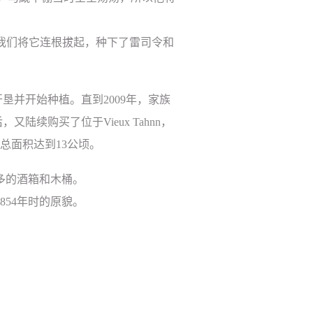
我们将它连根拔起，种下了雷司令和
开垦并开始种植。直到
2009
年，家族
后，又陆续购买了位于
Vieux Tahnn
，
总面积达到
13
公顷。
多的酒箱和木桶。
854
年时的原貌。