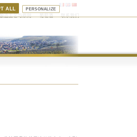
au d'Orschwihr –
Grands Crus – Kessler, Kitterlé, Pfingstberg,
koepflé
PT ALL
PERSONALIZE
d'Alsace, Rangen,
酿造工艺与原则
葡萄酒
联系我们
nberg