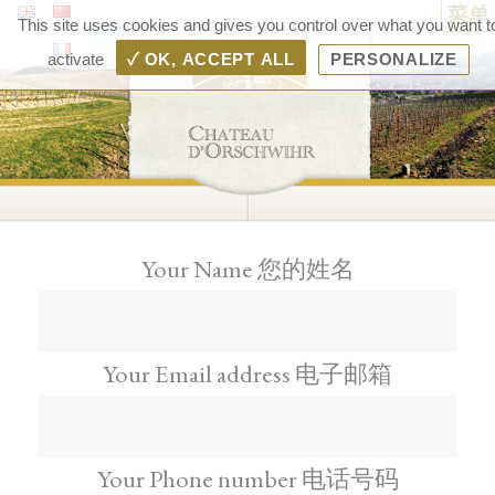
菜单
Ch
This site uses cookies and gives you control over what you want t
d'Or
activate
✓ OK, ACCEPT ALL
PERSONALIZE
– 
d'A
Ra
Boll
Your Name 您的姓名
Your Email address 电子邮箱
Your Phone number 电话号码