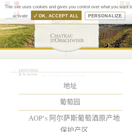
菜单
Ch
This site uses cookies and gives you control over what you want t
d'Or
activate
✓ OK, ACCEPT ALL
PERSONALIZE
– 
d'A
Ra
Boll
地址
葡萄园
AOP’s 阿尔萨斯葡萄酒原产地
保护产区