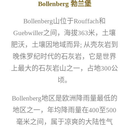
勃兰堡
Bollenberg
山位于
和
Bollenberg
Rouffach
之间，海拔
米，土壤
Guebwiller
363
肥沃，土壤因地域而异
从壳灰岩到
;
晚侏罗纪时代的石灰岩，它是世界
上最大的石灰岩山之一，占地
公
300
顷。
地区是欧洲降雨量最低的
Bollenberg
地区之一，年均降雨量在
至
400
500
毫米之间，属于凉爽的大陆性气