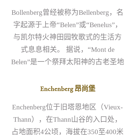
曾经被称为
，名
Bollenberg
Bellenberg
字起源于上帝“
或“
，
Belen”
Benelus”
与凯尔特火神田园牧歌式的生活方
式息息相关。 据说，“
Mont de
是一个祭拜太阳神的古老圣地
Belen”
Enchenberg
昂尚堡
位于旧塔恩地区（
Enchenberg
Vieux-
），在
山谷的入口处，
Thann
Thann
占地面积
公顷，海拔在
至
米
4
350
400