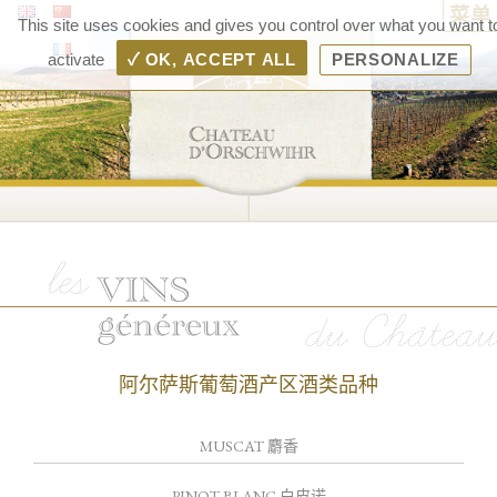
菜单
Ch
This site uses cookies and gives you control over what you want t
d'Or
activate
✓ OK, ACCEPT ALL
PERSONALIZE
– 
d'A
Ra
Boll
阿尔萨斯葡萄酒产区酒类品种
MUSCAT 麝香
PINOT BLANC 白皮诺