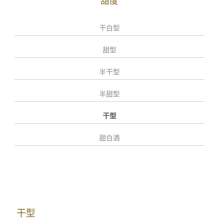
甜度
干白型
甜型
半干型
半甜型
干型
甜白酒
干型