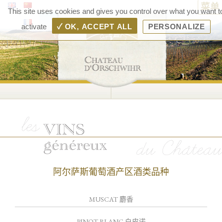
菜单
Ch
This site uses cookies and gives you control over what you want t
d'Or
activate
✓ OK, ACCEPT ALL
PERSONALIZE
– 
d'A
Ra
Boll
阿尔萨斯葡萄酒产区酒类品种
MUSCAT 麝香
PINOT BLANC 白皮诺