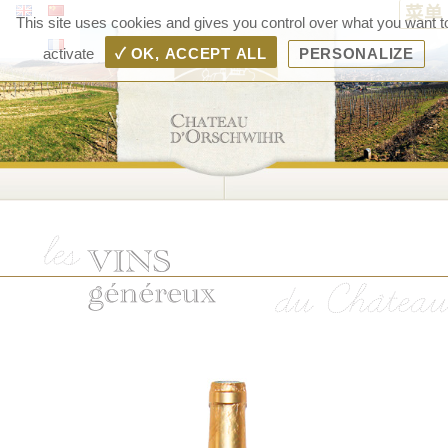
菜单
Ch
This site uses cookies and gives you control over what you want t
d'Or
activate
✓ OK, ACCEPT ALL
PERSONALIZE
– 
d'A
Ra
Boll