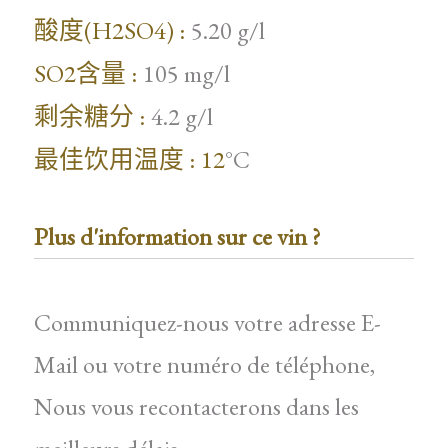
酸度(H2SO4) :
5.20 g/l
SO2含量 :
105 mg/l
剩余糖分 :
4.2 g/l
最佳饮用温度 : 12
°C
Plus d'information sur ce vin ?
Communiquez-nous votre adresse E-
Mail ou votre numéro de téléphone,
Nous vous recontacterons dans les