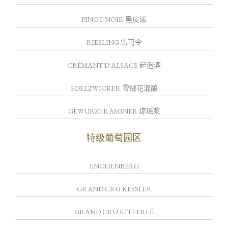
PINOT NOIR 黑皮诺
RIESLING 雷司令
CRÉMANT D'ALSACE 起泡酒
EDELZWICKER 雪绒花混酿
GEWURZTRAMINER 琼瑶浆
特级葡萄园区
ENCHENBERG
GRAND CRU KESSLER
GRAND CRU KITTERLÉ