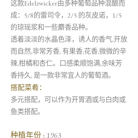
这款Edelzwicker由多种葡萄品种混酿而
成：5/8的雷司令，2/5 的灰皮诺，1/5
的琼瑶浆和一些麝香品种。
透着淡淡的水晶色泽，诱人的香气,开放
而自然,非常芳香, 有果香,花香,微微的辛
辣,柑橘和杏仁。口感柔顺饱满,余味芳
香持久, 是一款非常宜人的葡萄酒。
搭配菜肴：
多元搭配，可以作为开胃酒或与白肉或
鱼类搭配。
种植年份 :
1963