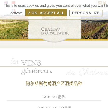
菜单
Ch
This site uses cookies and gives you control over what you want t
d'Or
activate
✓ OK, ACCEPT ALL
PERSONALIZE
– 
d'A
Ra
Boll
阿尔萨斯葡萄酒产区酒类品种
MUSCAT 麝香
PINOT BLANC 白皮诺