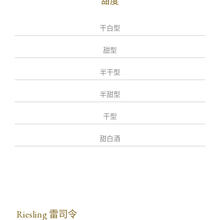
甜度
干白型
甜型
半干型
半甜型
干型
甜白酒
Riesling 雷司令