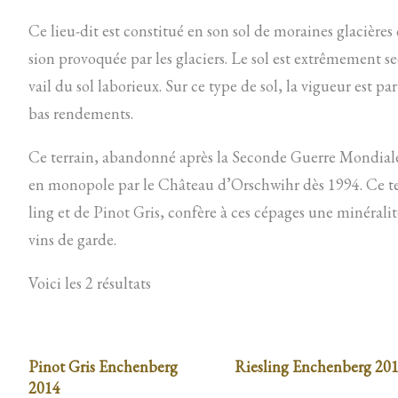
Ce lieu-dit est consti­tué en son sol de mo­raines gla­cières
sion pro­vo­quée par les gla­ciers. Le sol est ex­trê­me­ment s
vail du sol la­bo­rieux. Sur ce type de sol, la vi­gueur est par­
bas ren­de­ments.
Ce ter­rain, aban­donné après la Se­conde Guerre Mon­diale
en mo­no­pole par le Châ­teau d’Or­sch­wihr dès 1994. Ce te
ling et de Pi­not Gris, confère à ces cé­pages une mi­né­ra­
vins de garde.
Voici les 2 résultats
Pinot Gris Enchenberg
Riesling Enchenberg 20
2014