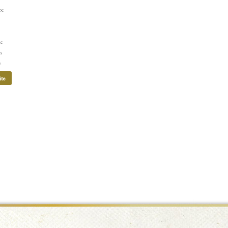
be
ne
s
e
ite
e et
lité
u