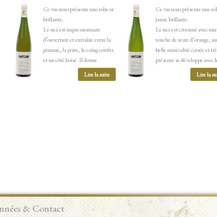
Ce vin nous présente une robe or
Ce vin nous présente une ro
brillante.
jaune brillante.
Le nez est impressionnant
Le nez est citronné avec une
d’ouverture et entraîne entre la
touche de zeste d’orange, u
pomme, la poire, le coing confits
belle minéralité corsée et trè
et un côté boisé. Il donne
présente se développe avec l
vraiment une impression que ce
temps.
Lire la suite
Lire la su
vin va être sucré, mais…
En bouche, l’attaque est viv
En bouche, l’attaque est franche
franche, l’acidité est bien
et vive, le vin s’ouvre ensuite
présente et dévoile un côté
pour nous apporter des saveurs
citronné ainsi qu’une minéra
fruitées de pomme et d’abricot à
très fine et très agréable.
peine mûrs, la minéralité est bien
Il est bon de savoir qu’en
présente derrière le fruit et met
vieillissant le vin va peu à pe
encore en exergue le côté très sec
perdre son côté citronné et
de cette bouche.
devenir plus minéral.
Pour résumer, l’ensemble semble
assez déconcertant à première
vue mais passée la première
surprise, on découvre avec
nnées & Contact
curiosité les multiples facettes de