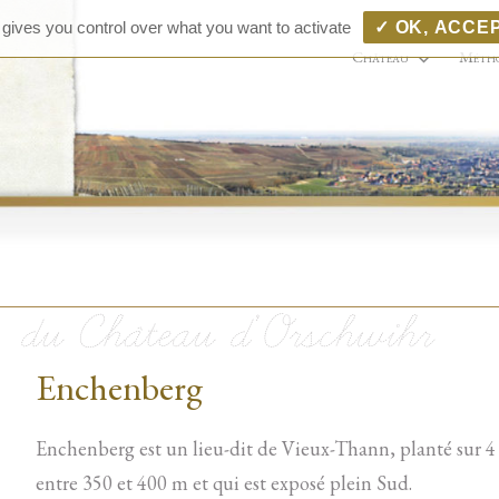
Château 
Vins D'Alsace Grands Cru
 gives you control over what you want to activate
✓ OK, ACCE
Zinnkoepflé
Vins d'A
Château
Méth
Bollenbe
Enchenberg
En­chen­berg est un lieu-dit de Vieux-Thann, planté sur 4 h
entre 350 et 400 m et qui est ex­posé plein Sud.