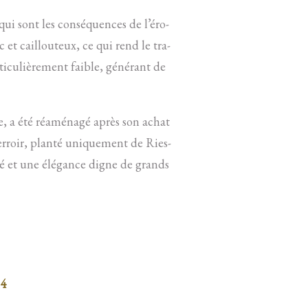
 qui sont les consé­quences de l’éro­
ec et caillou­teux, ce qui rend le tra­
ti­cu­liè­re­ment faible, gé­né­rant de
, a été ré­amé­nagé après son achat
r­roir, planté uni­que­ment de Ries­
lité et une élé­gance digne de grands
14