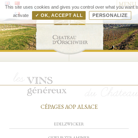
MENU
Chât
This site uses cookies and gives you control over what you want t
d'Orsc
activate
✓ OK, ACCEPT ALL
PERSONALIZE
– V
d'Als
Rang
Bolle
CÉPAGES AOP ALSACE
EDELZWICKER
GEWURZTRAMINER