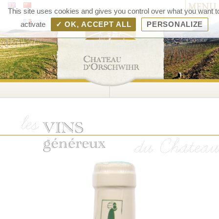
MENU
Chât
This site uses cookies and gives you control over what you want t
d'Orsc
activate
✓ OK, ACCEPT ALL
PERSONALIZE
– V
d'Als
Rang
Bolle