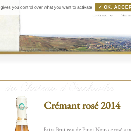
Château 
Vins D'Alsace Grands Cru
 gives you control over what you want to activate
✓ OK, ACCE
Zinnkoepflé
Vins d'A
Château
Méth
Bollenbe
Crémant rosé 2014
Extra Brut issu de Pinot Noir, ce rosé a pa