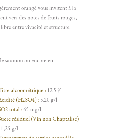
légèrement orangé vous invitent à la
nt vers des notes de fruits rouges,
libre entre vivacité et structure
io de saumon ou encore en
Titre alcoométrique :
12.5 %
Acidité (H2SO4) :
5.20 g/l
SO2 total :
65 mg/l
Sucre résiduel (Vin non Chaptalisé)
1,25 g/l
Température de service conseillée :