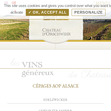
MENU
Chât
This site uses cookies and gives you control over what you want t
d'Orsc
activate
✓ OK, ACCEPT ALL
PERSONALIZE
– V
d'Als
Rang
Bolle
CÉPAGES AOP ALSACE
EDELZWICKER
GEWURZTRAMINER