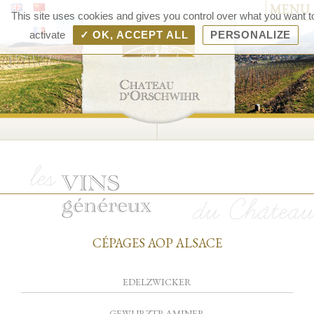
MENU
Chât
This site uses cookies and gives you control over what you want t
d'Orsc
activate
✓ OK, ACCEPT ALL
PERSONALIZE
– V
d'Als
Rang
Bolle
CÉPAGES AOP ALSACE
EDELZWICKER
GEWURZTRAMINER