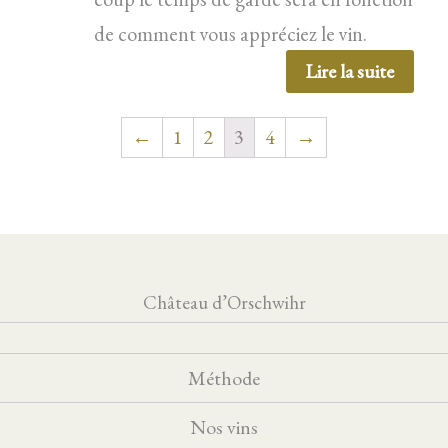
de comment vous appréciez le vin.
Lire la suite
←
1
2
3
4
→
Château d’Orschwihr
Méthode
Nos vins